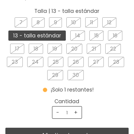
Talla |
13 - talla estándar
7
8
9
10
11
12
13 - talla estándar
14
15
16
17
18
19
20
21
22
23
24
25
26
27
28
29
30
¡Solo 1 restantes!
Cantidad
-
+