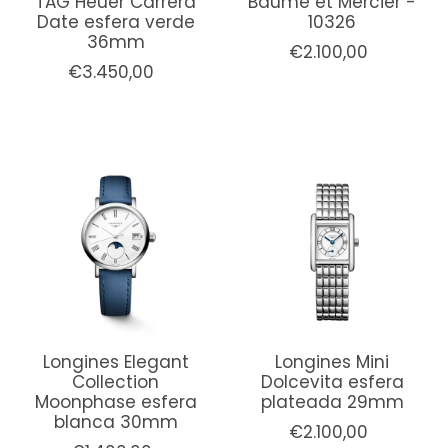
TAG Heuer Carrera
Baume et Mercier -
Date esfera verde
10326
36mm
€2.100,00
€3.450,00
Longines Elegant
Longines Mini
Collection
Dolcevita esfera
Moonphase esfera
plateada 29mm
blanca 30mm
€2.100,00